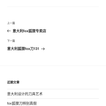
签
文
上
上一篇
章
一
意大利fox狐狸专卖店
导
篇
航
文
下
下一篇
章
一
意大利狐狸fox刀131
篇
文
章
近期文章
意大利设计的刀具艺术
fox狐狸刀辨别真假