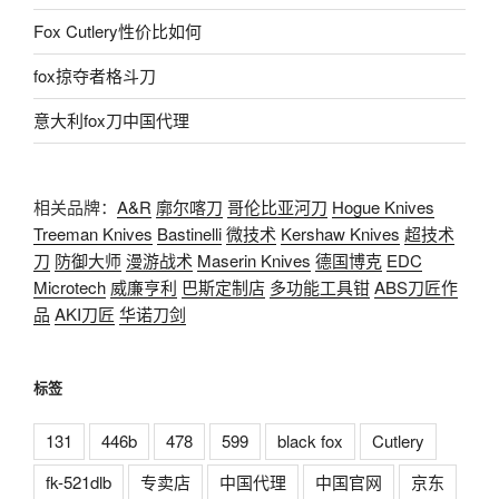
Fox Cutlery性价比如何
fox掠夺者格斗刀
意大利fox刀中国代理
相关品牌：
A&R
廓尔喀刀
哥伦比亚河刀
Hogue Knives
Treeman Knives
Bastinelli
微技术
Kershaw Knives
超技术
刀
防御大师
漫游战术
Maserin Knives
德国博克
EDC
Microtech
威廉亨利
巴斯定制店
多功能工具钳
ABS刀匠作
品
AKI刀匠
华诺刀剑
标签
131
446b
478
599
black fox
Cutlery
fk-521dlb
专卖店
中国代理
中国官网
京东