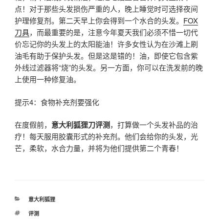
点！对于那些头发损伤严重的人，晚上睡觉时可选择夜间
护理修复剂。第二天早上你会得到一个水合的头发。
FOX
刀具
，而最重要的是，注意今年夏天我们必须不惜一切代
价忘记你的头发上的太阳能油！许多女性认为在沙滩上刷
油毛有助于保护头发。但是这是错的！油，即使它包含紫
外线过滤器将“烧”的头发。另一方面，你可以在洗发前的晚
上使用一种修复油。
提示4：食物补充剂要强化
在度假前，
意大利狐狸刀评测
，打算做一个头发补品的治
疗！每天服用胶囊形式的补充剂。他们会给你的头发，光
芒，柔软，水合力量，并将为他们提供第二个青春！
分
意大利狐狸
类
标
评测