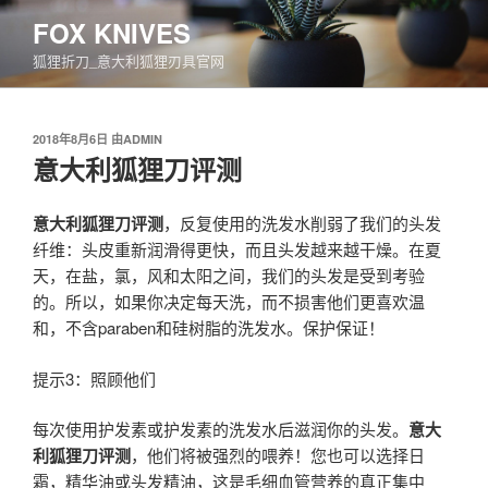
跳
FOX KNIVES
至
狐狸折刀_意大利狐狸刃具官网
内
容
发
2018年8月6日
由
ADMIN
布
意大利狐狸刀评测
于
意大利狐狸刀评测
，反复使用的洗发水削弱了我们的头发
纤维：头皮重新润滑得更快，而且头发越来越干燥。在夏
天，在盐，氯，风和太阳之间，我们的头发是受到考验
的。所以，如果你决定每天洗，而不损害他们更喜欢温
和，不含paraben和硅树脂的洗发水。保护保证！
提示3：照顾他们
每次使用护发素或护发素的洗发水后滋润你的头发。
意大
利狐狸刀评测
，他们将被强烈的喂养！您也可以选择日
霜，精华油或头发精油，这是毛细血管营养的真正集中